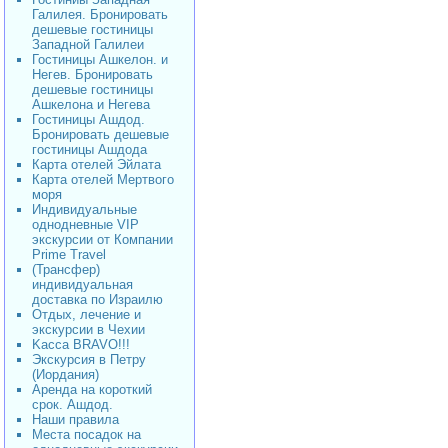
Галилея. Бронировать
дешевые гостиницы
Западной Галилеи
Гостиницы Ашкелон. и
Негев. Бронировать
дешевые гостиницы
Ашкелона и Негева
Гостиницы Ашдод.
Бронировать дешевые
гостиницы Ашдода
Карта отелей Эйлата
Карта отелей Мертвого
моря
Индивидуальные
однодневные VIP
экскурсии от Компании
Prime Travel
(Трансфер)
индивидуальная
доставка по Израилю
Отдых, лечение и
экскурсии в Чехии
Kacca BRAVO!!!
Экскурсия в Петру
(Иордания)
Аренда на короткий
срок. Ашдод.
Наши правила
Места посадок на