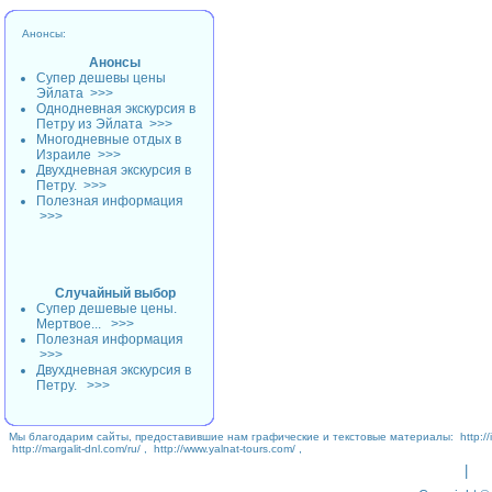
Анонсы:
Анонсы
Супер дешевы цены
Эйлата
>>>
Однодневная экскурсия в
Петру из Эйлата
>>>
Многодневные отдых в
Израиле
>>>
Двухдневная экскурсия в
Петру.
>>>
Полезная информация
>>>
Случайный выбор
Супер дешевые цены.
Мертвое...
>>>
Полезная информация
>>>
Двухдневная экскурсия в
Петру.
>>>
Мы благодарим сайты, предоставившие нам графические и текстовые материалы:
http://
http://margalit-dnl.com/ru/
,
http://www.yalnat-tours.com/
,
|