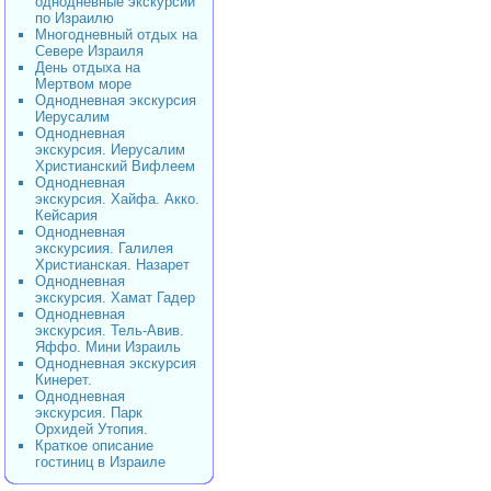
однодневные экскурсии
по Израилю
Многодневный отдых на
Севере Израиля
День отдыха на
Мертвом море
Однодневная экскурсия
Иерусалим
Однодневная
экскурсия. Иерусалим
Христианский Вифлеем
Однодневная
экскурсия. Хайфа. Акко.
Кейсария
Однодневная
экскурсиия. Галилея
Христианская. Назарет
Однодневная
экскурсия. Хамат Гадер
Однодневная
экскурсия. Тель-Авив.
Яффо. Мини Израиль
Однодневная экскурсия
Кинерет.
Однодневная
экскурсия. Парк
Орхидей Утопия.
Краткое описание
гостиниц в Израиле