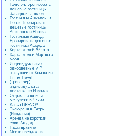
Галилея. Бронировать
дешевые гостиницы
Западной Галилеи
Гостиницы Ашкелон. и
Негев. Бронировать
дешевые гостиницы
Ашкелона и Негева
Гостиницы Ашдод.
Бронировать дешевые
гостиницы Ашдода
Карта отелей Эйлата
Карта отелей Мертвого
моря
Индивидуальные
однодневные VIP
экскурсии от Компании
Prime Travel
(Трансфер)
индивидуальная
доставка по Израилю
Отдых, лечение и
экскурсии в Чехии
Kacca BRAVO!!!
Экскурсия в Петру
(Иордания)
Аренда на короткий
срок. Ашдод.
Наши правила
Места посадок на