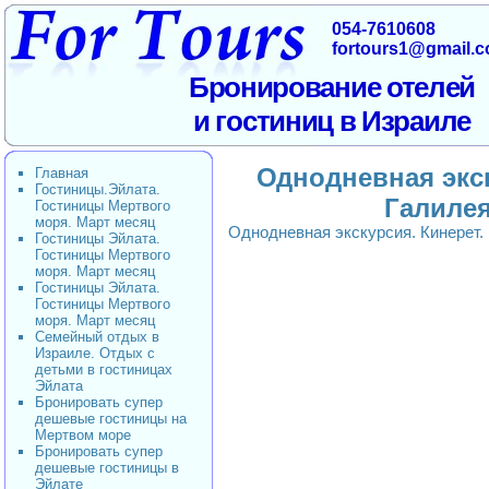
054-7610608
fortours1@gmail.
Бронирование отелей
и гостиниц в Израиле
Однодневная экск
Главная
Гостиницы.Эйлата.
Галилея
Гостиницы Мертвого
моря. Март месяц
Однодневная экскурсия. Кинерет.
Гостиницы Эйлата.
Гостиницы Мертвого
моря. Март месяц
Гостиницы Эйлата.
Гостиницы Мертвого
моря. Март месяц
Семейный отдых в
Израиле. Отдых с
детьми в гостиницах
Эйлата
Бронировать супер
дешевые гостиницы на
Мертвом море
Бронировать супер
дешевые гостиницы в
Эйлате