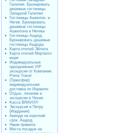
Галилея. Бронировать
дешевые гостиницы
Западной Галилеи
Гостиницы Ашкелон. и
Негев. Бронировать
дешевые гостиницы
Ашкелона и Негева
Гостиницы Ашдод.
Бронировать дешевые
гостиницы Ашдода
Карта отелей Эйлата
Карта отелей Мертвого
моря
Индивидуальные
однодневные VIP
экскурсии от Компании
Prime Travel
(Трансфер)
индивидуальная
доставка по Израилю
Отдых, лечение и
экскурсии в Чехии
Kacca BRAVO!!!
Экскурсия в Петру
(Иордания)
Аренда на короткий
срок. Ашдод.
Наши правила
Места посадок на