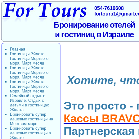
054-7610608
fortours1@gmail.
Бронирование отелей
и гостиниц в Израиле
Главная
Гостиницы.Эйлата.
Гостиницы Мертвого
моря. Март месяц
Гостиницы Эйлата.
Гостиницы Мертвого
Хотите, чт
моря. Март месяц
Гостиницы Эйлата.
Гостиницы Мертвого
моря. Март месяц
Семейный отдых в
Израиле. Отдых с
Это просто -
детьми в гостиницах
Эйлата
Бронировать супер
Кассы BRAVO
дешевые гостиницы на
Мертвом море
Партнерская
Бронировать супер
дешевые гостиницы в
Эйлате