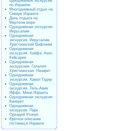
однодневные экскурсии
по Израилю
Многодневный отдых на
Севере Израиля
День отдыха на
Мертвом море
Однодневная экскурсия
Иерусалим
Однодневная
экскурсия. Иерусалим
Христианский Вифлеем
Однодневная
экскурсия. Хайфа. Акко.
Кейсария
Однодневная
экскурсиия. Галилея
Христианская. Назарет
Однодневная
экскурсия. Хамат Гадер
Однодневная
экскурсия. Тель-Авив.
Яффо. Мини Израиль
Однодневная экскурсия
Кинерет.
Однодневная
экскурсия. Парк
Орхидей Утопия.
Краткое описание
гостиниц в Израиле