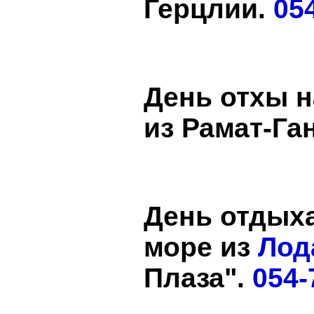
Герцлии.
054
День отхы 
из Рамат-Га
День отдых
море из
Лод
Плаза"
.
054-