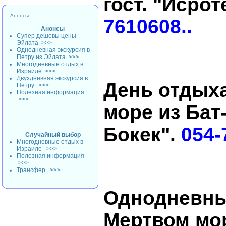
гост. "Исро
Анонсы:
7610608..
Анонсы
Супер дешевы цены
Эйлата
>>>
Однодневная экскурсия в
Петру из Эйлата
>>>
Многодневные отдых в
Израиле
>>>
Двухдневная экскурсия в
День отдых
Петру.
>>>
Полезная информация
>>>
море из Бат
Бокек".
054-
Случайный выбор
Многодневные отдых в
Израиле
>>>
Полезная информация
>>>
Трансфер
>>>
Однодневны
Мертвом мор