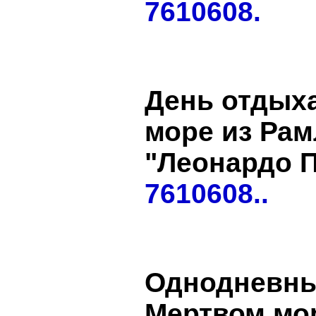
7610608.
День отдыха
море из Рамл
"Леонардо 
7610608..
Однодневны
Мертвом мор