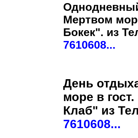
Однодневный
Мертвом мор
Бокек". из Те
7610608...
День отдых
море в гост
Клаб" из Те
7610608...