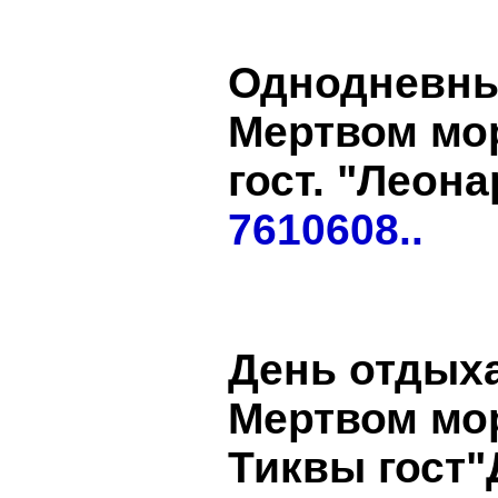
Однодневны
Мертвом мор
гост. "Леон
7610608..
День отдых
Мертвом мор
Тиквы гост"