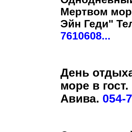
Мертвом мор
Эйн Геди" Те
7610608...
День отдых
море в гост.
Авива.
054-7