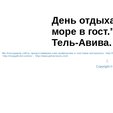
День отдых
море в гост.
Тель-Авива.
Мы благодарим сайты, предоставившие нам графические и текстовые материалы:
http://
http://margalit-dnl.com/ru/
,
http://www.yalnat-tours.com/
,
|
Copyright © 