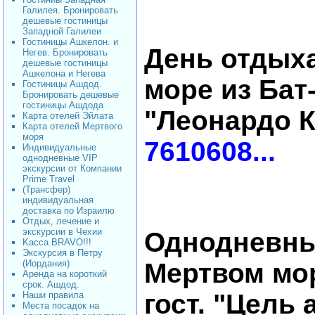
Галилея. Бронировать
дешевые гостиницы
Западной Галилеи
Гостиницы Ашкелон. и
День отдых
Негев. Бронировать
дешевые гостиницы
Ашкелона и Негева
море из Бат-
Гостиницы Ашдод.
Бронировать дешевые
гостиницы Ашдода
"Леонардо 
Карта отелей Эйлата
Карта отелей Мертвого
моря
7610608...
Индивидуальные
однодневные VIP
экскурсии от Компании
Prime Travel
(Трансфер)
индивидуальная
доставка по Израилю
Отдых, лечение и
экскурсии в Чехии
Однодневны
Kacca BRAVO!!!
Экскурсия в Петру
(Иордания)
Мертвом мор
Аренда на короткий
срок. Ашдод.
гост. "Цель 
Наши правила
Места посадок на