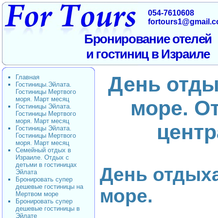
054-7610608
fortours1@gmail.
Бронирование отелей
и гостиниц в Израиле
День отды
Главная
Гостиницы.Эйлата.
Гостиницы Мертвого
моря. Март месяц
море. О
Гостиницы Эйлата.
Гостиницы Мертвого
моря. Март месяц
центр
Гостиницы Эйлата.
Гостиницы Мертвого
моря. Март месяц
Семейный отдых в
Израиле. Отдых с
детьми в гостиницах
День отдых
Эйлата
Бронировать супер
дешевые гостиницы на
море.
Мертвом море
Бронировать супер
дешевые гостиницы в
Эйлате