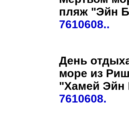
пляж "Эйн Б
7610608..
День отдых
море из Риш
"Хамей Эйн 
7610608.