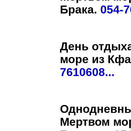
Брака.
054-7
День отдых
море из Кф
7610608...
Однодневны
Мертвом мо