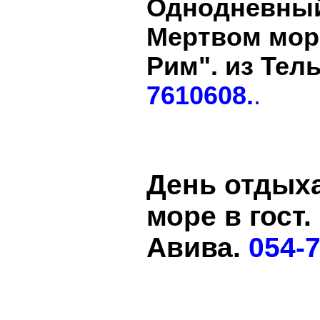
Однодневный
Мертвом море
Рим". из Тел
7610608.
.
День отдых
море в гост.
Авива.
054-7