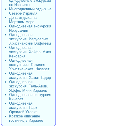
однодневные экскурсии
по Израилю
Многодневный отдых на
Севере Израиля
День отдыха на
Мертвом море
Однодневная экскурсия
Иерусалим
Однодневная
экскурсия. Иерусалим
Христианский Вифлеем
Однодневная
экскурсия. Хайфа. Акко.
Кейсария
Однодневная
экскурсиия. Галилея
Христианская. Назарет
Однодневная
экскурсия. Хамат Гадер
Однодневная
экскурсия. Тель-Авив.
Яффо. Мини Израиль
Однодневная экскурсия
Кинерет.
Однодневная
экскурсия. Парк
Орхидей Утопия.
Краткое описание
гостиниц в Израиле