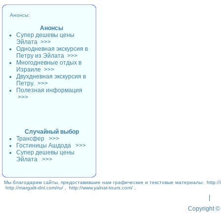
Анонсы:
Анонсы
Супер дешевы цены
Эйлата
>>>
Однодневная экскурсия в
Петру из Эйлата
>>>
Многодневные отдых в
Израиле
>>>
Двухдневная экскурсия в
Петру.
>>>
Полезная информация
>>>
Случайный выбор
Трансфер
>>>
Гостиницы Ашдода
>>>
Супер дешевы цены
Эйлата
>>>
Мы благодарим сайты, предоставившие нам графические и текстовые материалы:
http://
http://margalit-dnl.com/ru/
,
http://www.yalnat-tours.com/
,
|
Copyright © 