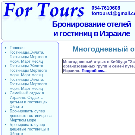
054-7610608
fortours1@gmail.
Бронирование отелей
и гостиниц в Израиле
Многодневный о
Главная
Гостиницы.Эйлата.
Гостиницы Мертвого
моря. Март месяц
Многодневный отдых в Киббуце "Хак
Гостиницы Эйлата.
организованных групп и семей пут
Гостиницы Мертвого
Израиля.
Подробнее...
моря. Март месяц
Гостиницы Эйлата.
Гостиницы Мертвого
моря. Март месяц
Семейный отдых в
Израиле. Отдых с
детьми в гостиницах
Эйлата
Бронировать супер
дешевые гостиницы на
Мертвом море
Бронировать супер
дешевые гостиницы в
Эйлате