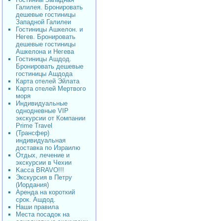
Галилея. Бронировать
дешевые гостиницы
Западной Галилеи
Гостиницы Ашкелон. и
Негев. Бронировать
дешевые гостиницы
Ашкелона и Негева
Гостиницы Ашдод.
Бронировать дешевые
гостиницы Ашдода
Карта отелей Эйлата
Карта отелей Мертвого
моря
Индивидуальные
однодневные VIP
экскурсии от Компании
Prime Travel
(Трансфер)
индивидуальная
доставка по Израилю
Отдых, лечение и
экскурсии в Чехии
Kacca BRAVO!!!
Экскурсия в Петру
(Иордания)
Аренда на короткий
срок. Ашдод.
Наши правила
Места посадок на