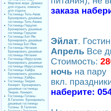
питания), не 
Мертвое море. Домики
для отдыха, комнаты
заказа набер
для отдыха
Гостиницы Тель-Авив.
Бронировать дешевые
гостиницы Тель-Авива
Гостиницы Герцлия.
Бронировать дешевые
гостиницы Герцлии
Гостиницы Бат-Ям.
Эйлат
. Гости
Бронировать дешевые
гостиница Бат-Яма
Гостиницы Нетания.
Апрель
Все д
Бронировать дешевые
гостиницы Нетании
Стоимость:
28
Гостиницы Иерусалим.
Бронировать дешевые
гостиницы Иерусалима
ночь
на пару 
Гостиницы Хайфа.
Бронировать дешевые
гостиницы Хайфы.
вкл. праздник
Гостиницы Тверия.
Кинерет. Бронировать
дешевые гостиницы
наберите: 05
Тверии. Кинерет.
Гостиницы Голаны.
В.Галилея. Бронировать
дешевые гостиницы
Голаны. В.Галилея
Гостиниы Западная