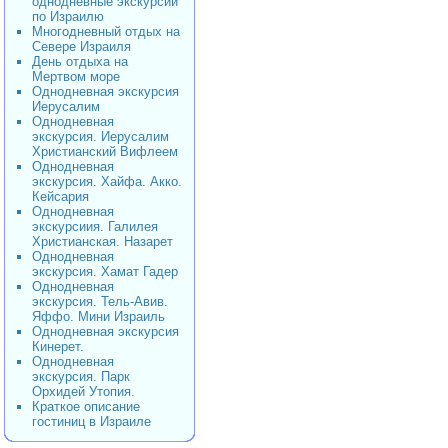
однодневные экскурсии
по Израилю
Многодневный отдых на
Севере Израиля
День отдыха на
Мертвом море
Однодневная экскурсия
Иерусалим
Однодневная
экскурсия. Иерусалим
Христианский Вифлеем
Однодневная
экскурсия. Хайфа. Акко.
Кейсария
Однодневная
экскурсиия. Галилея
Христианская. Назарет
Однодневная
экскурсия. Хамат Гадер
Однодневная
экскурсия. Тель-Авив.
Яффо. Мини Израиль
Однодневная экскурсия
Кинерет.
Однодневная
экскурсия. Парк
Орхидей Утопия.
Краткое описание
гостиниц в Израиле