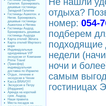
Не нашли уд
Галилея. Бронировать
дешевые гостиницы
отдыха? Поз
Западной Галилеи
Гостиницы Ашкелон. и
Негев. Бронировать
номер:
054-7
дешевые гостиницы
Ашкелона и Негева
Гостиницы Ашдод.
подберем дл
Бронировать дешевые
гостиницы Ашдода
Карта отелей Эйлата
подходящие 
Карта отелей Мертвого
моря
Индивидуальные
недели (начи
однодневные VIP
экскурсии от Компании
Prime Travel
ночи и более
(Трансфер)
индивидуальная
доставка по Израилю
самым выгод
Отдых, лечение и
экскурсии в Чехии
Kacca BRAVO!!!
гостиницах Э
Экскурсия в Петру
(Иордания)
Аренда на короткий
срок. Ашдод.
Наши правила
Места посадок на