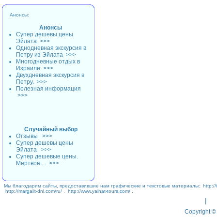
Анонсы:
Анонсы
Супер дешевы цены
Эйлата
>>>
Однодневная экскурсия в
Петру из Эйлата
>>>
Многодневные отдых в
Израиле
>>>
Двухдневная экскурсия в
Петру.
>>>
Полезная информация
>>>
Случайный выбор
Отзывы
>>>
Супер дешевы цены
Эйлата
>>>
Супер дешевые цены.
Мертвое...
>>>
Мы благодарим сайты, предоставившие нам графические и текстовые материалы:
http://
http://margalit-dnl.com/ru/
,
http://www.yalnat-tours.com/
,
|
Copyright © 