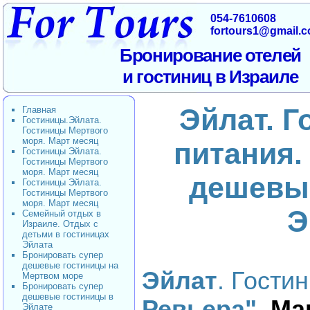
054-7610608
fortours1@gmail.
Бронирование отелей
и гостиниц в Израиле
Эйлат. Г
Главная
Гостиницы.Эйлата.
Гостиницы Мертвого
моря. Март месяц
питания.
Гостиницы Эйлата.
Гостиницы Мертвого
моря. Март месяц
дешевы
Гостиницы Эйлата.
Гостиницы Мертвого
моря. Март месяц
Э
Семейный отдых в
Израиле. Отдых с
детьми в гостиницах
Эйлата
Бронировать супер
дешевые гостиницы на
Эйлат
. Гости
Мертвом море
Бронировать супер
дешевые гостиницы в
Ревьера".
Ма
Эйлате