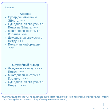
Анонсы:
Анонсы
Супер дешевы цены
Эйлата
>>>
Однодневная экскурсия в
Петру из Эйлата
>>>
Многодневные отдых в
Израиле
>>>
Двухдневная экскурсия в
Петру.
>>>
Полезная информация
>>>
Случайный выбор
Двухдневная экскурсия в
Петру.
>>>
Многодневные отдых в
Израиле
>>>
Однодневная экскурсия в
Петру...
>>>
Мы благодарим сайты, предоставившие нам графические и текстовые материалы:
http://
http://margalit-dnl.com/ru/
,
http://www.yalnat-tours.com/
,
|