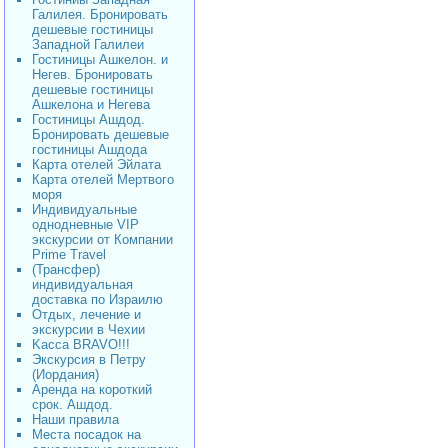
Галилея. Бронировать
дешевые гостиницы
Западной Галилеи
Гостиницы Ашкелон. и
Негев. Бронировать
дешевые гостиницы
Ашкелона и Негева
Гостиницы Ашдод.
Бронировать дешевые
гостиницы Ашдода
Карта отелей Эйлата
Карта отелей Мертвого
моря
Индивидуальные
однодневные VIP
экскурсии от Компании
Prime Travel
(Трансфер)
индивидуальная
доставка по Израилю
Отдых, лечение и
экскурсии в Чехии
Kacca BRAVO!!!
Экскурсия в Петру
(Иордания)
Аренда на короткий
срок. Ашдод.
Наши правила
Места посадок на