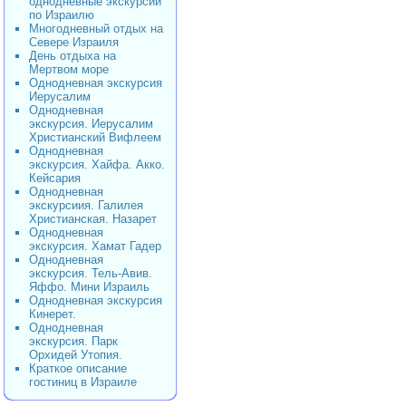
однодневные экскурсии
по Израилю
Многодневный отдых на
Севере Израиля
День отдыха на
Мертвом море
Однодневная экскурсия
Иерусалим
Однодневная
экскурсия. Иерусалим
Христианский Вифлеем
Однодневная
экскурсия. Хайфа. Акко.
Кейсария
Однодневная
экскурсиия. Галилея
Христианская. Назарет
Однодневная
экскурсия. Хамат Гадер
Однодневная
экскурсия. Тель-Авив.
Яффо. Мини Израиль
Однодневная экскурсия
Кинерет.
Однодневная
экскурсия. Парк
Орхидей Утопия.
Краткое описание
гостиниц в Израиле