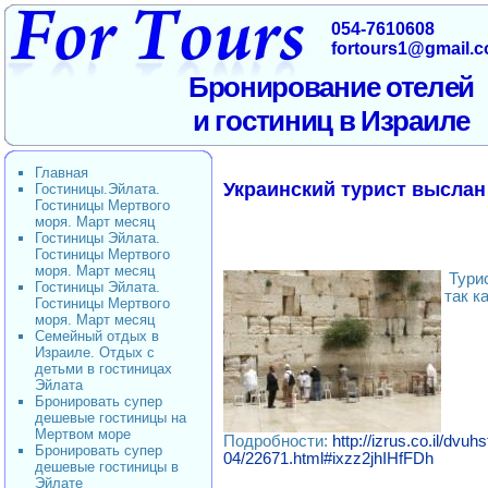
054-7610608
fortours1@gmail.
Бронирование отелей
и гостиниц в Израиле
Главная
Украинский турист выслан
Гостиницы.Эйлата.
Гостиницы Мертвого
моря. Март месяц
Гостиницы Эйлата.
Гостиницы Мертвого
моря. Март месяц
Тури
Гостиницы Эйлата.
так к
Гостиницы Мертвого
моря. Март месяц
Семейный отдых в
Израиле. Отдых с
детьми в гостиницах
Эйлата
Бронировать супер
дешевые гостиницы на
Мертвом море
Подробности:
http://izrus.co.il/dvuh
Бронировать супер
04/22671.html#ixzz2jhIHfFDh
дешевые гостиницы в
Эйлате