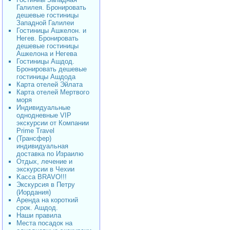
Галилея. Бронировать
дешевые гостиницы
Западной Галилеи
Гостиницы Ашкелон. и
Негев. Бронировать
дешевые гостиницы
Ашкелона и Негева
Гостиницы Ашдод.
Бронировать дешевые
гостиницы Ашдода
Карта отелей Эйлата
Карта отелей Мертвого
моря
Индивидуальные
однодневные VIP
экскурсии от Компании
Prime Travel
(Трансфер)
индивидуальная
доставка по Израилю
Отдых, лечение и
экскурсии в Чехии
Kacca BRAVO!!!
Экскурсия в Петру
(Иордания)
Аренда на короткий
срок. Ашдод.
Наши правила
Места посадок на