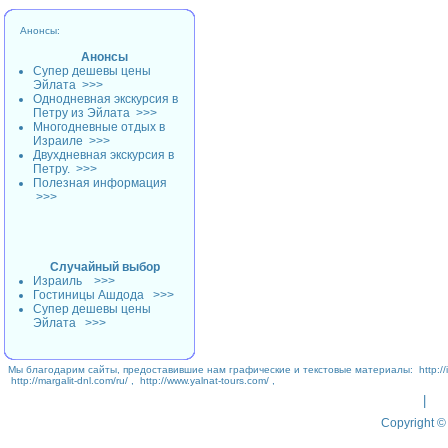
Анонсы:
Анонсы
Супер дешевы цены
Эйлата
>>>
Однодневная экскурсия в
Петру из Эйлата
>>>
Многодневные отдых в
Израиле
>>>
Двухдневная экскурсия в
Петру.
>>>
Полезная информация
>>>
Случайный выбор
Израиль
>>>
Гостиницы Ашдода
>>>
Супер дешевы цены
Эйлата
>>>
Мы благодарим сайты, предоставившие нам графические и текстовые материалы:
http://
http://margalit-dnl.com/ru/
,
http://www.yalnat-tours.com/
,
|
Copyright © 