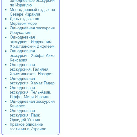
однодневные экскурсии
по Израилю
Многодневный отдых на
Севере Израиля
День отдыха на
Мертвом море
Однодневная экскурсия
Иерусалим
Однодневная
экскурсия. Иерусалим
Христианский Вифлеем
Однодневная
экскурсия. Хайфа. Акко.
Кейсария
Однодневная
экскурсиия. Галилея
Христианская. Назарет
Однодневная
экскурсия. Хамат Гадер
Однодневная
экскурсия. Тель-Авив.
Яффо. Мини Израиль
Однодневная экскурсия
Кинерет.
Однодневная
экскурсия. Парк
Орхидей Утопия.
Краткое описание
гостиниц в Израиле